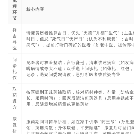
流
程
核心内容
环
节
择
请懂黄历者推算吉日，优先 “天德”“月德”“生气”（
吉
时日，但忌 “死气日”“伏尸日”（认为不利康复）；吉
寻
病气”），提前打听口碑好的医者（如老中医、祖传郎
医
问
见医者时衣着整洁，言行谦逊，清晰讲述病症（如发病
诊
瞒病情或夸大不适；双手递上问诊礼（如薄礼、红包，
礼
记录，遇疑问委婉请教，忌打断医者或质疑专业
仪
取
按医嘱到正规药铺取药，核对药材种类、剂量（防错拿
药
长、服用时间）；回家后清洁煎药器具（忌用生锈或不
遵
用，忌随意增减药量或更换药材
方
康
服药期间可简单祈福，如在家中供奉 “药王爷”（孙思邈）
复
佑，病痛消散；身体康健，平安顺遂”；康复后可登门
祈
并将剩余药材妥善处理（忌随意丢弃，可赠予需要者）