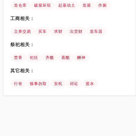
造仓库
破屋坏垣
起基动土
造屋
作厕
工商相关：
立券交易
买车
求财
出货财
造车器
祭祀相关：
焚香
祀灶
齐醮
斋醮
酬神
其它相关：
行丧
馀事勿取
安机
词讼
渡水