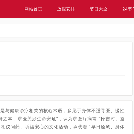
网站首页
放假安排
节日大全
24节
疗病” 是与健康诊疗相关的核心术语，多见于身体不适寻医、慢性
身之本，求医关涉生命安危”，认为求医疗病需 “择吉时、遵
礼仪问药、祈福安心的文化活动，承载着 “早日痊愈、身体