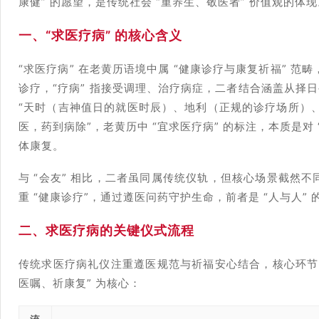
康健” 的愿望，是传统社会 “重养生、敬医者” 价值观的体现
一、“求医疗病” 的核心含义
“求医疗病” 在老黄历语境中属 “健康诊疗与康复祈福” 范畴
诊疗，“疗病” 指接受调理、治疗病症，二者结合涵盖从择
“天时（吉神值日的就医时辰）、地利（正规的诊疗场所）、
医，药到病除”，老黄历中 “宜求医疗病” 的标注，本质是对
体康复。
与 “会友” 相比，二者虽同属传统仪轨，但核心场景截然不同
重 “健康诊疗”，通过遵医问药守护生命，前者是 “人与人” 
二、求医疗病的关键仪式流程
传统求医疗病礼仪注重遵医规范与祈福安心结合，核心环节
医嘱、祈康复” 为核心：