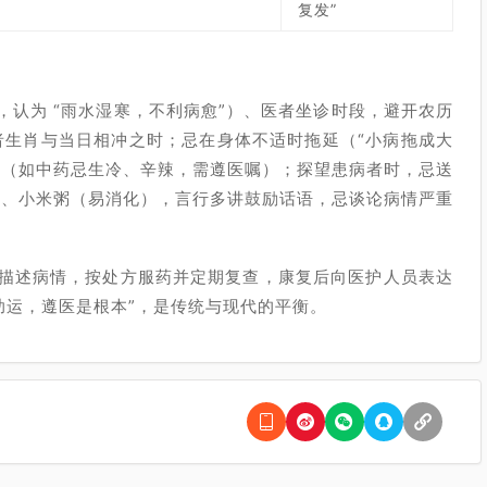
复发”
认为 “雨水湿寒，不利病愈”）、医者坐诊时段，避开农历
患者生肖与当日相冲之时；忌在身体不适时拖延（“小病拖成大
物（如中药忌生冷、辛辣，需遵医嘱）；探望患病者时，忌送
安）、小米粥（易消化），言行多讲鼓励话语，忌谈论病情严重
描述病情，按处方服药并定期复查，康复后向医护人员表达
助运，遵医是根本”，是传统与现代的平衡。