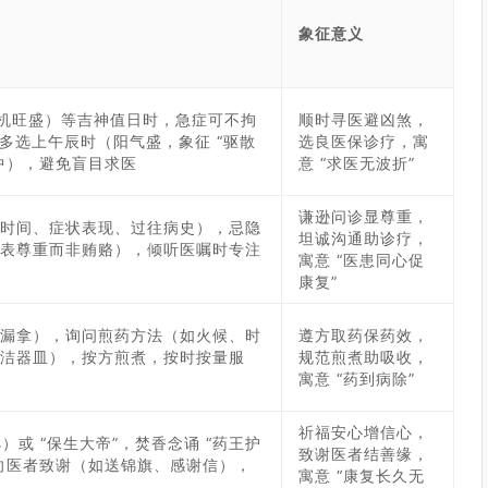
象征意义
主生机旺盛）等吉神值日时，急症可不拘
顺时寻医避凶煞，
时多选上午辰时（阳气盛，象征 “驱散
选良医保诊疗，寓
中），避免盲目求医
意 “求医无波折”
谦逊问诊显尊重，
时间、症状表现、过往病史），忌隐
坦诚沟通助诊疗，
表尊重而非贿赂），倾听医嘱时专注
寓意 “医患同心促
康复”
漏拿），询问煎药方法（如火候、时
遵方取药保药效，
洁器皿），按方煎煮，按时按量服
规范煎煮助吸收，
寓意 “药到病除”
祈福安心增信心，
或 “保生大帝”，焚香念诵 “药王护
致谢医者结善缘，
向医者致谢（如送锦旗、感谢信），
寓意 “康复长久无