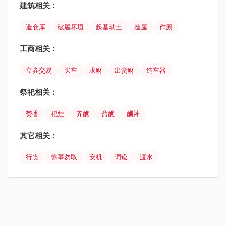
建筑相关：
造仓库
破屋坏垣
起基动土
造屋
作厕
工商相关：
立券交易
买车
求财
出货财
造车器
祭祀相关：
焚香
祀灶
齐醮
斋醮
酬神
其它相关：
行丧
馀事勿取
安机
词讼
渡水