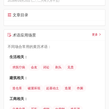
2026年09月25日 (二〇二六年八月十五)
文章目录
术语应用场景
更多
不同场合常用的黄历术语：
生活相关：
求医疗病
会友
词讼
剃头
见贵
建筑相关：
造仓库
破屋坏垣
起基动土
造屋
作厕
工商相关：