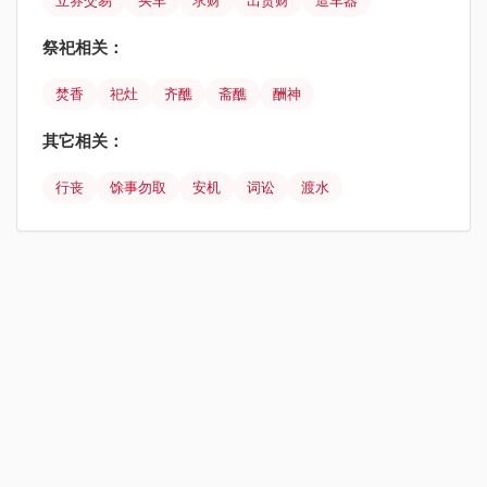
立券交易
买车
求财
出货财
造车器
祭祀相关：
焚香
祀灶
齐醮
斋醮
酬神
其它相关：
行丧
馀事勿取
安机
词讼
渡水