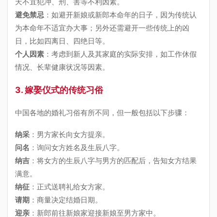
天不宜犯冲、刑、害等不利因素。
避免禁忌
：如避开新娘或新郎本命年的日子，因为传统认
为本命年不适宜办大事；另外还需避开一些传统上的凶
日，比如四离日、四绝日等。
个人因素
：考虑到新人及其家庭的实际安排，如工作休假
情况、长辈健康状况等因素。
3. 嫁娶仪式的传统习俗
中国各地的婚礼习俗有所不同，但一般包括以下步骤：
纳采
：男方家长向女方提亲。
问名
：询问女方姓名及生辰八字。
纳吉
：将女方的生辰八字与男方的匹配后，告知女方结果
满意。
纳征
：正式送聘礼给女方家。
请期
：商量决定结婚日期。
迎亲
：新郎前往新娘家迎接新娘至男方家中。