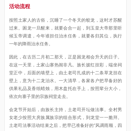
活动流程
按照土家人的古俗，沉睡了一个冬天的蛟龙，这时才苏醒
过来。困龙一旦醒来，就要会合一起，到玉皇大帝那里听
候玉帝调遣，今年谁担任治水任务，就要各归其位，执行
一年的降雨治水任务。
因此，在古历二月初二那天，正是困龙相会升天的日子。
在这一天里，土家山寨热闹非凡。族长披红挂彩，端坐祠
堂正中，后面的墙壁上，由土老司扎成的十二条草龙挂在
壁上，意为十二龙治水。一大清早，各家各户把早备好的
供果礼品及香纸蜡烛，用木盘托在手上，按照辈分大小，
依次向寨子里的宗族祠堂走去。
会龙节开始后，由族长主持，土老司开坛做法事。全村男
女老少按照大房族属族宗的组合形式，到龙堂一一脆拜。
土老司法事活动结束之后，把早已准备好的“风调雨顺，四