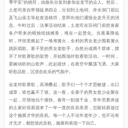
季平安”的桃符，由族长分发到参加会龙节的众人。然后，
土老司亲自带领徒弟四众，分别到土地祠、井水洞门前以
及飞山庙主等处发送桃符，意即向他们通报会龙升天的消
息。午时过后，法事活动结束，土老司在宗祠门前把各家
各户带来的蜡烛纸钱燃香，堆在一起焚化。当夜幕降临
时，坪坝里燃起了一堆堆篝火，全村的男女老少围着篝火
跳跃唱歌。寨子里的男女老歌手，自然分成两个群体，摆
开了对歌赛歌的架势，开始围场对歌赛歌活动。一时间，
委婉动听的山歌声，此起彼伏，在夜空中飘荡飞洒。大家
听歌品歌，沉浸在欢乐的气氛中。
会龙对歌赛歌，高潮叠起，歌手们一个个才思敏捷，出口
成章，谁也赢不了谁。这一夜，全寨子的男女老少会聚在
一起，尽情地玩个痛快。春宵一刻值千金，常年劳累奔波
的土家好容易迎来了一年一度的良辰美景，怎能轻易放过
这个施展才华的良机。每一个人不论年老年少，也不论有
才无才，都想借此良机，施展和表现一下自己。