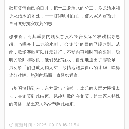
歌师凭借自己的口才，把十二龙治水的分工，多龙治水和
少龙治水的坏处，一一讲得明明白白，使大家茅塞顿开，
早日做好抗灾度荒的思
想准备，有其重要的现实意义和符合实际的农耕指导思
想。当唱完十二龙治水时，“会龙节”的目的已经达到。从
此，歌场赛歌可以任意进行，不受内容和时间的限制。聪
明的歌师和歌娘，他们见好就收，自觉地退出了赛歌场，
男女歌手们也就无拘无束，尽情地施展自己的才华，唱得
难分难解。热烈的场面一直延续通宵。
当黎明悄悄到来，东方露出了微红，欢乐的人群才慢慢离
去，会龙节到此结束。风趣别致的会龙节，是土家人特殊
的习俗，是土家人渴求节到此结束。
更新时间：2025-09-08 16:21:54