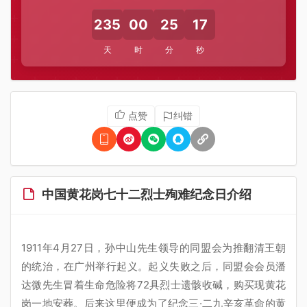
235
00
25
17
天
时
分
秒
点赞
纠错
中国黄花岗七十二烈士殉难纪念日介绍
1911年4月27日，孙中山先生领导的同盟会为推翻清王朝
的统治，在广州举行起义。起义失败之后，同盟会会员潘
达微先生冒着生命危险将72具烈士遗骸收碱，购买现黄花
岗一地安葬。后来这里便成为了纪念三·二九辛亥革命的黄