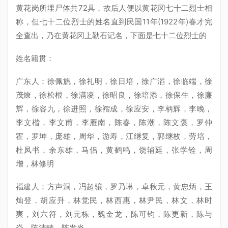
黄花岗所埋尸体共72具，故后人便以黄花冈七十二烈士相
称，但七十二位烈士的姓名直到民国11年(1922年)春才完
全查出，乃在黄花冈上勒石记名，下面是七十二位烈士的
姓名籍贯：
广东人：徐佩旒，徐礼明，徐日培，徐广滔，徐临端，徐
茂燎，徐松根，徐满凌，徐昭良，徐培添，徐保生，徐廉
辉，徐容九，徐进照，徐褶成，徐应安，李柄辉，李晚，
李文楷，李文甫，李雁南，陈春，陈潮，陈文褒，罗仲
霍，罗坤，庞雄，周华，游寿，江继复，郭继枚，劳培，
杜凤书，余东雄，马侣，黄鹤鸣，饶辅廷，张学铨，周
增，林修明
福建人：方声洞，冯超骧，罗乃琳，卓秋元，黄忠炳，王
灿登，胡应升，林觉民，林西惠，林尹民，林文，林时
爽，刘六符，刘元栋，魏金龙，陈可钧，陈更新，陈与
焱，陈清畴，陈发炎