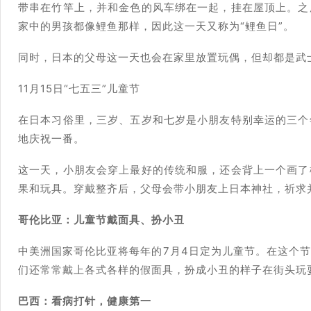
带串在竹竿上，并和金色的风车绑在一起，挂在屋顶上。之
家中的男孩都像鲤鱼那样，因此这一天又称为“鲤鱼日”。
同时，日本的父母这一天也会在家里放置玩偶，但却都是武
11月15日“七五三”儿童节
在日本习俗里，三岁、五岁和七岁是小朋友特别幸运的三个
地庆祝一番。
这一天，小朋友会穿上最好的传统和服，还会背上一个画了
果和玩具。穿戴整齐后，父母会带小朋友上日本神社，祈求
哥伦比亚：儿童节戴面具、扮小丑
中美洲国家哥伦比亚将每年的7月4日定为儿童节。在这个
们还常常戴上各式各样的假面具，扮成小丑的样子在街头玩
巴西：看病打针，健康第一