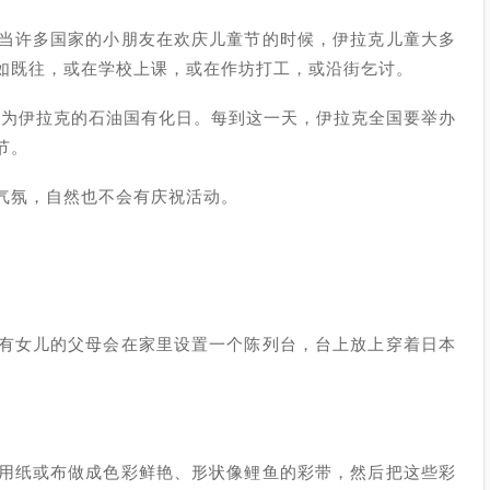
当许多国家的小朋友在欢庆儿童节的时候，伊拉克儿童大多
如既往，或在学校上课，或在作坊打工，或沿街乞讨。
定为伊拉克的石油国有化日。每到这一天，伊拉克全国要举办
节。
气氛，自然也不会有庆祝活动。
有女儿的父母会在家里设置一个陈列台，台上放上穿着日本
用纸或布做成色彩鲜艳、形状像鲤鱼的彩带，然后把这些彩