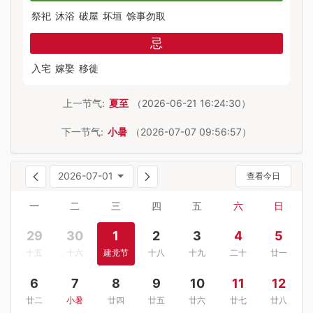
祭祀
沐浴
破屋
坏垣
馀事勿取
忌
入宅
嫁娶
移徙
上一节气:
夏至
（2026-06-21 16:24:30）
下一节气:
小暑
（2026-07-07 09:56:57）
2026-07-01
查看今日
一
二
三
四
五
六
日
29
30
1
2
3
4
5
十五
十六
建党节
十八
十九
二十
廿一
6
7
8
9
10
11
12
廿二
小暑
廿四
廿五
廿六
廿七
廿八