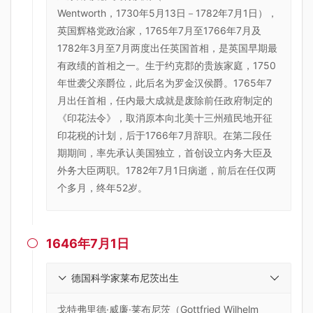
Wentworth，1730年5月13日－1782年7月1日），
英国辉格党政治家，1765年7月至1766年7月及
1782年3月至7月两度出任英国首相，是英国早期最
有政绩的首相之一。生于约克郡的贵族家庭，1750
年世袭父亲爵位，此后名为罗金汉侯爵。1765年7
月出任首相，任内最大成就是废除前任政府制定的
《印花法令》，取消原本向北美十三州殖民地开征
印花税的计划，后于1766年7月辞职。在第二段任
期期间，率先承认美国独立，首创设立内务大臣及
外务大臣两职。1782年7月1日病逝，前后在任仅两
个多月，终年52岁。
1646年7月1日

德国科学家莱布尼茨出生
戈特弗里德·威廉·莱布尼茨（Gottfried Wilhelm