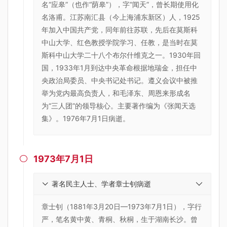
名“应皋”（也作“荫皋”），字“闻天”，曾长期使用化
名洛甫。江苏南汇县（今上海浦东新区）人，1925
年加入中国共产党，同年前往苏联，先后在莫斯科
中山大学、红色教授学院学习、任教，是当时在莫
斯科中山大学二十八个布尔什维克之一。1930年回
国，1933年1月到达中央革命根据地瑞金，担任中
央政治局委员、中央书记处书记。遵义会议中被推
举为党内最高负责人，和毛泽东、周恩来形成名
为“三人团”的领导核心。主要著作编为《张闻天选
集》。1976年7月1日病逝。
1973年7月1日

著名民主人士、学者章士钊病逝
章士钊（1881年3月20日—1973年7月1日），字行
严，笔名黄中黄、青桐、秋桐，生于湖南长沙。曾