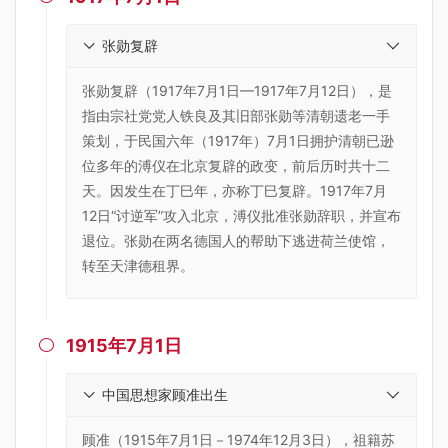
张勋复辟
张勋复辟（1917年7月1日—1917年7月12日），是
指由宗社党党人铁良及其旧部张勋等清朝遗老一手
策划，于民国六年（1917年）7月1日拥护清朝已逊
位多年的溥仪在北京复辟的政变，前后历时共十二
天。因发生在丁巳年，亦称丁巳复辟。1917年7月
12日“讨逆军”攻入北京，溥仪批准张勋辞职，并宣布
退位。张勋在两名德国人的帮助下逃进荷兰使馆，
转至天津德租界。
1915年7月1日

中国思想家顾准出生
顾准（1915年7月1日－1974年12月3日），祖籍苏