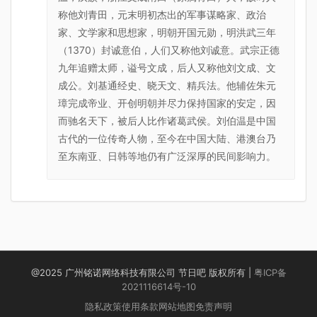
称他刘青田，元末明初杰出的军事谋略家、政治
家、文学家和思想家，明朝开国元勋，明洪武三年
（1370）封诚意伯，人们又称他刘诚意。武宗正德
九年追赠太师，谥号文成，后人又称他刘文成、文
成公。刘基通经史、晓天文、精兵法。他辅佐朱元
璋完成帝业、开创明朝并尽力保持国家的安定，因
而驰名天下，被后人比作诸葛武侯。刘伯温是中国
古代的一位传奇人物，至今在中国大陆、港澳台乃
至东南亚、日韩等地仍有广泛深厚的民间影响力。
@2025 广州铭诺网络科技有限公司 节日吧 版权所有 |
粤ICP备
2021116614号-10
隐私政策
使用条款
网站地图
免责声明