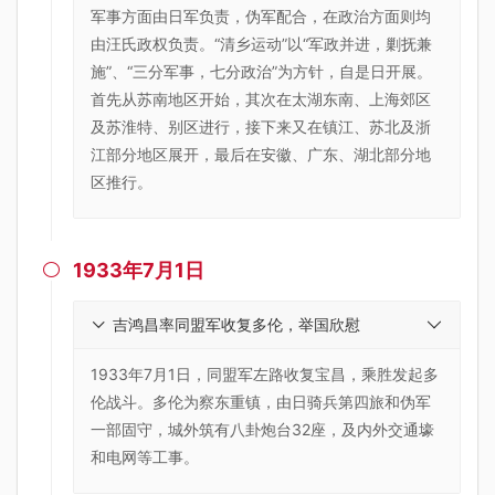
军事方面由日军负责，伪军配合，在政治方面则均
由汪氏政权负责。“清乡运动”以“军政并进，剿抚兼
施”、“三分军事，七分政治”为方针，自是日开展。
首先从苏南地区开始，其次在太湖东南、上海郊区
及苏淮特、别区进行，接下来又在镇江、苏北及浙
江部分地区展开，最后在安徽、广东、湖北部分地
区推行。
1933年7月1日

吉鸿昌率同盟军收复多伦，举国欣慰
1933年7月1日，同盟军左路收复宝昌，乘胜发起多
伦战斗。多伦为察东重镇，由日骑兵第四旅和伪军
一部固守，城外筑有八卦炮台32座，及内外交通壕
和电网等工事。