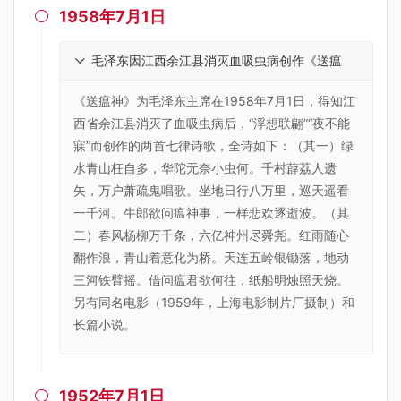
1958年7月1日

毛泽东因江西余江县消灭血吸虫病创作《送瘟
神》
《送瘟神》为毛泽东主席在1958年7月1日，得知江
西省余江县消灭了血吸虫病后，“浮想联翩”“夜不能
寐”而创作的两首七律诗歌，全诗如下：（其一）绿
水青山枉自多，华陀无奈小虫何。千村薜荔人遗
矢，万户萧疏鬼唱歌。坐地日行八万里，巡天遥看
一千河。牛郎欲问瘟神事，一样悲欢逐逝波。（其
二）春风杨柳万千条，六亿神州尽舜尧。红雨随心
翻作浪，青山着意化为桥。天连五岭银锄落，地动
三河铁臂摇。借问瘟君欲何往，纸船明烛照天烧。
另有同名电影（1959年，上海电影制片厂摄制）和
长篇小说。
1952年7月1日
