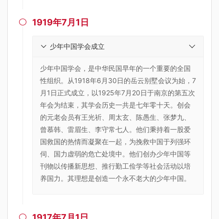
1919年7月1日

少年中国学会成立
少年中国学会，是中华民国早年的一个重要的全国
性组织。从1918年6月30日的岳云别墅会议为始，7
月1日正式成立，以1925年7月20日于南京的第五次
年会为结束，其学会历史一共是七年零十天。创会
的元老会员有王光祈、周太玄、陈愚生、张梦九、
曾慕韩、雷眉生、李守常七人。他们秉持着一股爱
国救国的热情而凝聚在一起，为挽救中国于列强环
伺、国力虚弱的危亡处境中。他们创办少年中国等
刊物以传播新思想、推行勤工俭学等社会活动以培
养国力。其理想是创造一个永不老大的少年中国。
1917年7月1日
