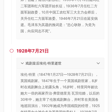
二军团和红六军团开始长征，1936年7月任红二方
面军副政委，10月中国工农红军三大主力会师后，
关升任红二方面军政委。1946年7月21日在延安病
逝。毛泽东为其题的挽词是：“忠心耿耿，为党为
国，向应同志不死”。
1928年7月21日

戏剧皇后埃伦·特里逝世
埃伦·特里（1847年1月27日—1928年7月21日），
英国戏剧家。1847年生于一个英国戏剧世家，8岁
时在戏剧舞台上初露头角，16岁时，特里同年龄比
她大一倍的画家乔治·弗雷德里克·瓦茨结婚，以后的
30年中，她主宰了伦敦戏剧舞台，并时常在美国各
地巡回演出，1902年她成为帝国戏院的经理，1925
年特里女士被命名为英帝国的贵妇人，1928年7月