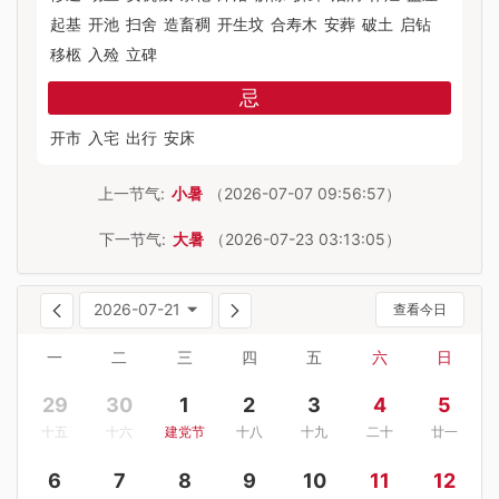
起基
开池
扫舍
造畜稠
开生坟
合寿木
安葬
破土
启钻
移柩
入殓
立碑
忌
开市
入宅
出行
安床
上一节气:
小暑
（2026-07-07 09:56:57）
下一节气:
大暑
（2026-07-23 03:13:05）
2026-07-21
查看今日
一
二
三
四
五
六
日
29
30
1
2
3
4
5
十五
十六
建党节
十八
十九
二十
廿一
6
7
8
9
10
11
12