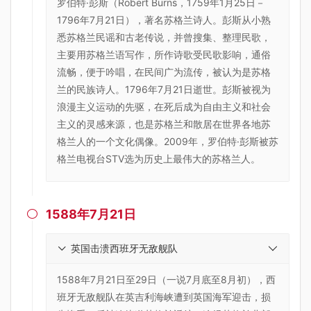
罗伯特·彭斯（Robert Burns，1759年1月25日－
1796年7月21日），著名苏格兰诗人。彭斯从小熟
悉苏格兰民谣和古老传说，并曾搜集、整理民歌，
主要用苏格兰语写作，所作诗歌受民歌影响，通俗
流畅，便于吟唱，在民间广为流传，被认为是苏格
兰的民族诗人。1796年7月21日逝世。彭斯被视为
浪漫主义运动的先驱，在死后成为自由主义和社会
主义的灵感来源，也是苏格兰和散居在世界各地苏
格兰人的一个文化偶像。2009年，罗伯特·彭斯被苏
格兰电视台STV选为历史上最伟大的苏格兰人。
1588年7月21日

英国击溃西班牙无敌舰队
1588年7月21日至29日（一说7月底至8月初），西
班牙无敌舰队在英吉利海峡遭到英国海军迎击，损