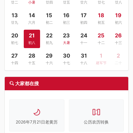
廿二
小暑
廿四
廿五
廿六
廿七
廿八
13
14
15
16
17
18
19
廿九
六月
初二
初三
初四
初五
初六
20
21
22
23
24
25
26
初七
初八
初九
大暑
十一
十二
十三
27
28
29
30
31
1
2
十四
十五
十六
十七
十八
建军节
二十
大家都在搜
2026年7月21日老黄历
公历农历转换