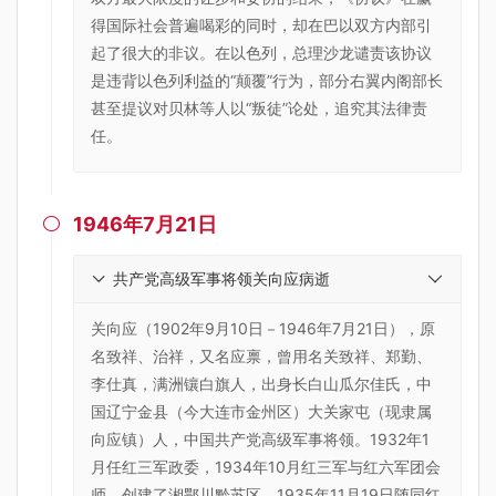
得国际社会普遍喝彩的同时，却在巴以双方内部引
起了很大的非议。在以色列，总理沙龙谴责该协议
是违背以色列利益的“颠覆”行为，部分右翼内阁部长
甚至提议对贝林等人以“叛徒”论处，追究其法律责
任。
1946年7月21日

共产党高级军事将领关向应病逝
关向应（1902年9月10日－1946年7月21日），原
名致祥、治祥，又名应禀，曾用名关致祥、郑勤、
李仕真，满洲镶白旗人，出身长白山瓜尔佳氏，中
国辽宁金县（今大连市金州区）大关家屯（现隶属
向应镇）人，中国共产党高级军事将领。1932年1
月任红三军政委，1934年10月红三军与红六军团会
师，创建了湘鄂川黔苏区。1935年11月19日随同红