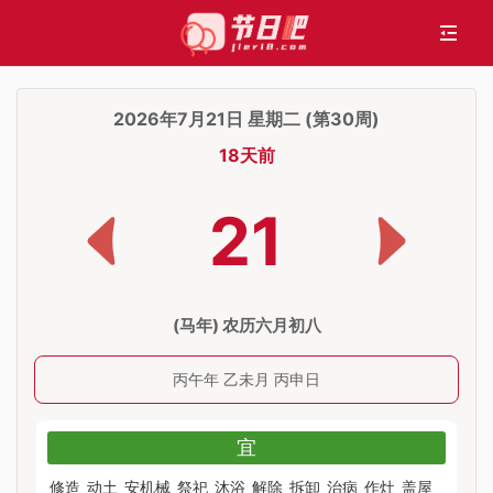
2026年7月21日 星期二 (第30周)
18天前
21
(马年) 农历六月初八
丙午年 乙未月 丙申日
宜
修造
动土
安机械
祭祀
沐浴
解除
拆卸
治病
作灶
盖屋