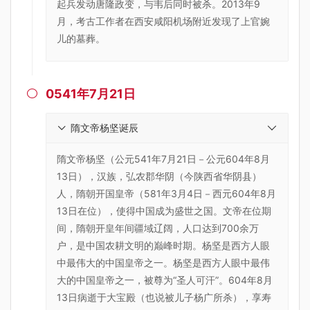
起兵发动唐隆政变，与韦后同时被杀。2013年9
月，考古工作者在西安咸阳机场附近发现了上官婉
儿的墓葬。
0541年7月21日

隋文帝杨坚诞辰
隋文帝杨坚（公元541年7月21日－公元604年8月
13日），汉族，弘农郡华阴（今陕西省华阴县）
人，隋朝开国皇帝（581年3月4日－西元604年8月
13日在位），使得中国成为盛世之国。文帝在位期
间，隋朝开皇年间疆域辽阔，人口达到700余万
户，是中国农耕文明的巅峰时期。杨坚是西方人眼
中最伟大的中国皇帝之一。杨坚是西方人眼中最伟
大的中国皇帝之一，被尊为“圣人可汗”。604年8月
13日病逝于大宝殿（也说被儿子杨广所杀），享寿