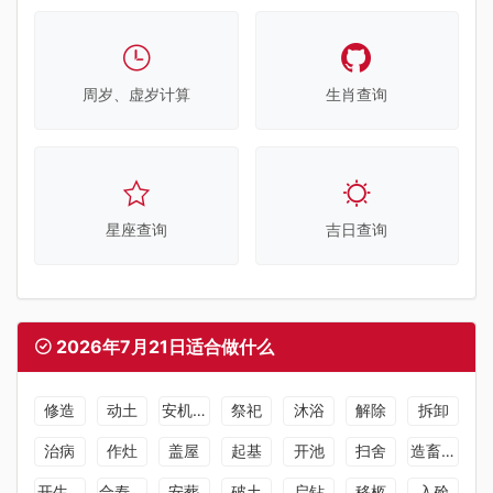
周岁、虚岁计算
生肖查询
星座查询
吉日查询
2026年7月21日适合做什么
修造
动土
安机械
祭祀
沐浴
解除
拆卸
治病
作灶
盖屋
起基
开池
扫舍
造畜稠
开生坟
合寿木
安葬
破土
启钻
移柩
入殓