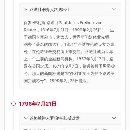
路透社创办人路透出生
保罗·朱利斯·路透（Paul Julius Freiherr von
Reuter，1816年7月21日—1899年2月25日），生
于德国卡塞尔市，犹太人，世界新闻媒体业先驱，
创办了著名的路透社。1851年路透在伦敦设立办事
处，在伦敦证券交易所上市交易。路透社成为世界
上一个主要的金融新闻机构。1857年3月17日，路
透在英国定居。1871年9月7日，路透被授予男爵称
号。那天的新闻标题是“维多利亚女王为授予路透英
国贵族称号”。1899年2月25日逝世。
1796年7月21日

苏格兰诗人罗伯特·彭斯逝世