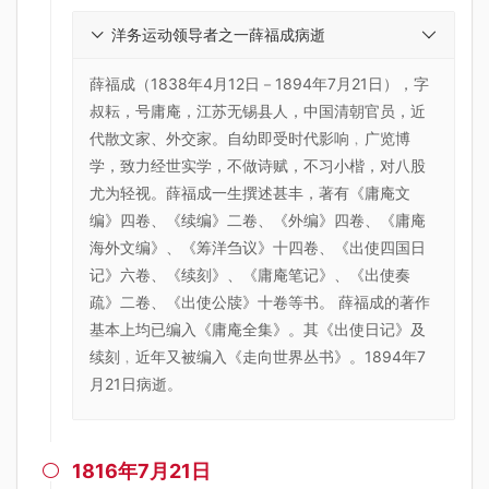
洋务运动领导者之一薛福成病逝
薛福成（1838年4月12日－1894年7月21日），字
叔耘，号庸庵，江苏无锡县人，中国清朝官员，近
代散文家、外交家。自幼即受时代影响﹐广览博
学，致力经世实学，不做诗赋，不习小楷，对八股
尤为轻视。薛福成一生撰述甚丰，著有《庸庵文
编》四卷、《续编》二卷、《外编》四卷、《庸庵
海外文编》、《筹洋刍议》十四卷、《出使四国日
记》六卷、《续刻》、《庸庵笔记》、《出使奏
疏》二卷、《出使公牍》十卷等书。 薛福成的著作
基本上均已编入《庸庵全集》。其《出使日记》及
续刻﹐近年又被编入《走向世界丛书》。1894年7
月21日病逝。
1816年7月21日
