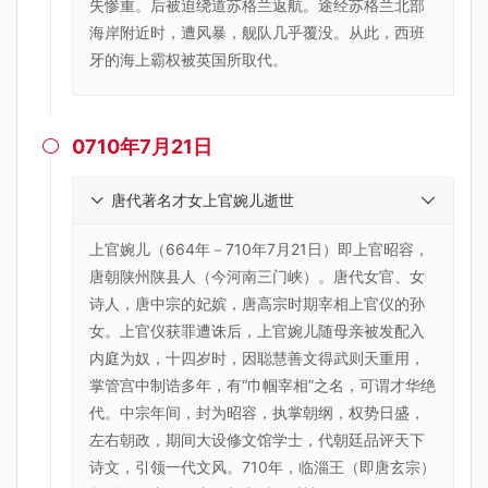
失惨重。后被迫绕道苏格兰返航。途经苏格兰北部
海岸附近时，遭风暴，舰队几乎覆没。从此，西班
牙的海上霸权被英国所取代。
0710年7月21日

唐代著名才女上官婉儿逝世
上官婉儿（664年－710年7月21日）即上官昭容，
唐朝陕州陕县人（今河南三门峡）。唐代女官、女
诗人，唐中宗的妃嫔，唐高宗时期宰相上官仪的孙
女。上官仪获罪遭诛后，上官婉儿随母亲被发配入
内庭为奴，十四岁时，因聪慧善文得武则天重用，
掌管宫中制诰多年，有“巾帼宰相”之名，可谓才华绝
代。中宗年间，封为昭容，执掌朝纲，权势日盛，
左右朝政，期间大设修文馆学士，代朝廷品评天下
诗文，引领一代文风。710年，临淄王（即唐玄宗）