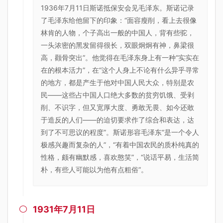
1936年7月11日斯诺抵保安会见毛泽东。斯诺记录
了毛泽东给他留下的印象：“面容瘦削，看上去很像
林肯的人物，个子高出一般的中国人，背有些驼，
一头浓密的黑发留得很长，双眼炯炯有神，鼻梁很
高，颧骨突出”。他觉得在毛泽东身上有一种“实实在
在的根本活力”，在“这个人身上不论有什么异乎寻常
的地方，都是产生于他对中国人民大众，特别是农
民——这些占中国人口绝大多数的贫穷饥饿、受剥
削、不识字，但又宽厚大度、勇敢无畏、如今还敢
于造反的人们——的迫切要求作了综合和表达，达
到了不可思议的程度”。斯诺形容毛泽东“是一个令人
极感兴趣而复杂的人”，“有着中国农民的质朴纯真的
性格，颇有幽默感，喜欢憨笑”，“说话平易，生活简
朴，有些人可能以为他有点粗俗”。
1931年7月11日
