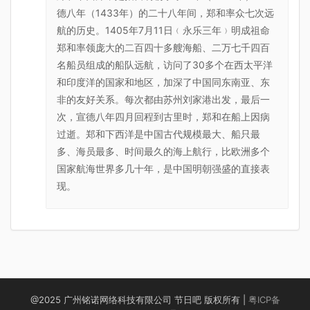
德八年（1433年）的二十八年间，郑和率众七次远
航的历史。1405年7月11日﹙永乐三年﹚明成祖命
郑和率领庞大的二百四十多艘海船、二万七千四百
名船员组成的船队远航，访问了30多个在西太平洋
和印度洋的国家和地区，加深了中国同东南亚、东
非的友好关系。每次都由苏州刘家港出发，最后一
次，宣德八年四月回程到古里时，郑和在船上因病
过逝。郑和下西洋是中国古代规模最大、船只最
多、海员最多、时间最久的海上航行，比欧洲多个
国家航海世界多几十年，是中国明朝强盛的直接表
现。
@2025 广州铭诺网络科技有限公司 节日吧 版权所有 |
粤ICP备