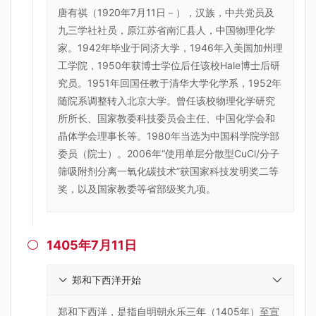
唐有祺（1920年7月11日－），汉族，中共党员及
九三学社社员，原江苏省南汇县人，中国物理化学
家。1942年毕业于同济大学，1946年入美国加州理
工学院，1950年获博士学位后任该校Hale博士后研
究员。1951年回国任教于清华大学化学系，1952年
随院系调整转入北京大学。曾任该校物理化学研究
所所长、国家教委科技委员会主任、中国化学会和
晶体学会理事长等。1980年当选为中国科学院学部
委员（院士）。2006年“使用单层分散型CuCl/分子
筛吸附剂分离一氧化碳技术”获国家科技发明奖二等
奖，以及国家教委等省部级奖九项。
1405年7月11日

郑和下西洋开始
郑和下西洋，是指自明朝永乐三年（1405年）至宣