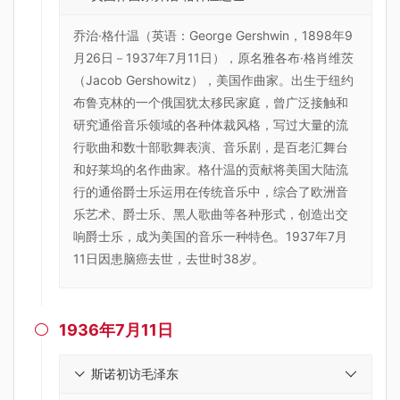
乔治·格什温（英语：George Gershwin，1898年9
月26日－1937年7月11日），原名雅各布·格肖维茨
（Jacob Gershowitz），美国作曲家。出生于纽约
布鲁克林的一个俄国犹太移民家庭，曾广泛接触和
研究通俗音乐领域的各种体裁风格，写过大量的流
行歌曲和数十部歌舞表演、音乐剧，是百老汇舞台
和好莱坞的名作曲家。格什温的贡献将美国大陆流
行的通俗爵士乐运用在传统音乐中，综合了欧洲音
乐艺术、爵士乐、黑人歌曲等各种形式，创造出交
响爵士乐，成为美国的音乐一种特色。1937年7月
11日因患脑癌去世，去世时38岁。
1936年7月11日

斯诺初访毛泽东