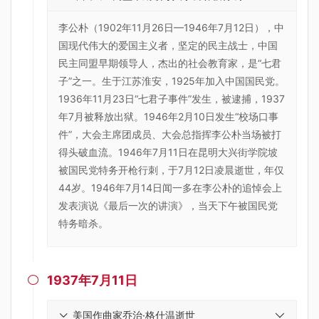
李公朴（1902年11月26日—1946年7月12日），中
国现代伟大的爱国主义者，坚定的民主战士，中国
民主同盟早期领导人，杰出的社会教育家，是“七君
子”之一。生于江苏淮安，1925年加入中国国民党。
1936年11月23日“七君子事件”发生，被逮捕，1937
年7月被释放出狱。1946年2月10日发生“校场口事
件”，大会主席团成员、大会总指挥李公朴当场被打
得头破血流。1946年7月11日在昆明大兴街学院坡
被国民党特务开枪行刺，于7月12日凌晨逝世，年仅
44岁。1946年7月14日闻一多在李公朴的追悼会上
发表演说《最后一次的讲演》，当天下午被国民党
特务暗杀。
1937年7月11日

美国作曲家乔治·格什温逝世