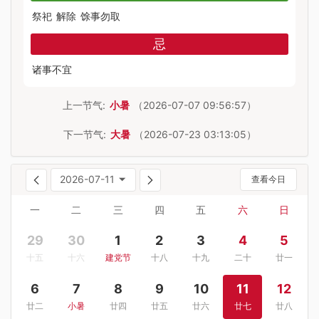
祭祀
解除
馀事勿取
忌
诸事不宜
上一节气:
小暑
（2026-07-07 09:56:57）
下一节气:
大暑
（2026-07-23 03:13:05）
2026-07-11
查看今日
一
二
三
四
五
六
日
29
30
1
2
3
4
5
十五
十六
建党节
十八
十九
二十
廿一
6
7
8
9
10
11
12
廿二
小暑
廿四
廿五
廿六
廿七
廿八