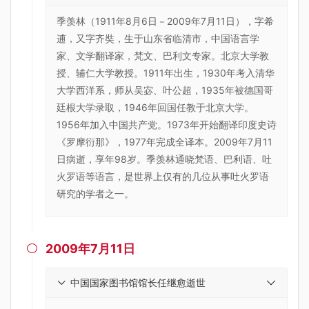
季羡林（1911年8月6日－2009年7月11日），字希
逋，又字齐奘，生于山东省临清市，中国语言学
家、文学翻译家，梵文、巴利文专家。北京大学教
授、辅仁大学教授。1911年出生，1930年考入清华
大学西洋系，师从吴宓、叶公超，1935年被德国哥
廷根大学录取，1946年回国任教于北京大学。
1956年加入中国共产党。1973年开始翻译印度史诗
《罗摩衍那》，1977年完成全译本。2009年7月11
日病逝，享年98岁。季羡林通晓梵语、巴利语、吐
火罗语等语言，是世界上仅有的几位从事吐火罗语
研究的学者之一。
2009年7月11日

中国国家图书馆馆长任继愈逝世