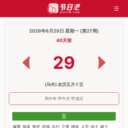
2026年6月29日 星期一 (第27周)
40天前
29
(马年) 农历五月十五
丙午年 甲午月 甲戌日
宜
嫁娶
纳采
祭祀
祈福
出行
立券
移徙
入宅
动土
破土