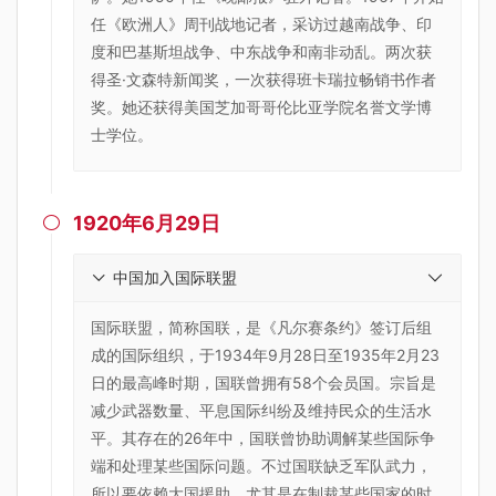
任《欧洲人》周刊战地记者，采访过越南战争、印
度和巴基斯坦战争、中东战争和南非动乱。两次获
得圣·文森特新闻奖，一次获得班卡瑞拉畅销书作者
奖。她还获得美国芝加哥哥伦比亚学院名誉文学博
士学位。
1920年6月29日

中国加入国际联盟
国际联盟，简称国联，是《凡尔赛条约》签订后组
成的国际组织，于1934年9月28日至1935年2月23
日的最高峰时期，国联曾拥有58个会员国。宗旨是
减少武器数量、平息国际纠纷及维持民众的生活水
平。其存在的26年中，国联曾协助调解某些国际争
端和处理某些国际问题。不过国联缺乏军队武力，
所以要依赖大国援助，尤其是在制裁某些国家的时