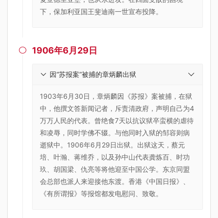
下，保加利亚国王斐迪南一世宣布投降。
1906年6月29日

因“苏报案”被捕的章炳麟出狱
1903年6月30日，章炳麟因《苏报》案被捕，在狱
中，他撰文答新闻记者，斥责清政府，声明自己为4
万万人民的代表。曾绝食7天以抗议狱卒蛮横的虐待
和凌辱，同时学佛不辍。与他同时入狱的邹容则病
逝狱中。1906年6月29日出狱。出狱这天，蔡元
培、叶瀚、蒋维乔，以及孙中山代表龚炼百、时功
玖、胡国梁、仇亮等将他迎至中国公学。东京同盟
会总部也派人来迎接他东渡。香港《中国日报》、
《有所谓报》等报馆都发电慰问、致敬。