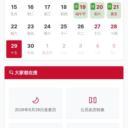
休
休
休
15
16
17
18
19
20
21
五月
初二
初三
初四
端午节
初六
夏至
22
23
24
25
26
27
28
初八
初九
初十
十一
十二
十三
十四
29
30
1
2
3
4
5
十五
十六
建党节
十八
十九
二十
廿一
大家都在搜
2026年6月29日老黄历
公历农历转换