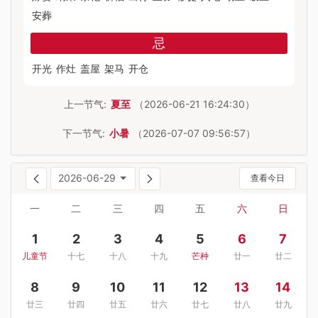
安葬
忌
开光
作灶
盖屋
架马
开仓
上一节气:
夏至
（2026-06-21 16:24:30）
下一节气:
小暑
（2026-07-07 09:56:57）
2026-06-29
查看今日
一
二
三
四
五
六
日
1
2
3
4
5
6
7
儿童节
十七
十八
十九
芒种
廿一
廿二
8
9
10
11
12
13
14
廿三
廿四
廿五
廿六
廿七
廿八
廿九