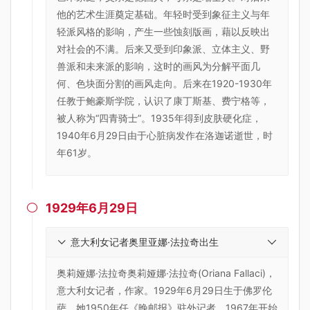
他的艺术生涯奠定基础。年轻时受到象征主义与年
轻派风格的影响，产生一些蚀刻版画，藉以反映出
对社会的不满。后来又受到印象派、立体主义、野
兽派和未来派的影响，这时的画风为分解平面几
何、色块面分割的画风走向。后来在1920-1930年
任教于鲍豪斯学院，认识了康丁斯基、费宁格等，
被人称为“四青骑士”。1935年得到皮肤硬化症，
1940年6月29日由于心脏病发作在洛迦诺逝世，时
年61岁。
1929年6月29日

意大利女记者奥里亚娜·法拉奇出生
奥莉娅娜·法拉奇奥莉娅娜·法拉奇(Oriana Fallaci)，
意大利女记者，作家。1929年6月29日生于佛罗伦
萨。她1950年任《晚邮报》驻外记者。1967年开始