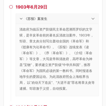
1903年6月29日

《苏报》案发生
清政府为镇压资产阶级民主革命思潮而罗织的文字
狱，是辛亥革命前的著名反清政治案件。1903年，
邹容、章太炎分别写出轰动全国的《革命军》和
《驳康有为论革命书》。《苏报》连续发表《读
〈革命军〉》、《序〈革命军〉》、《介绍〈革命
军〉》等文章，大骂皇帝和清政府，高呼革命为神
圣“宝物”，要求建立资产阶级“中华共和国”，推荐
《革命军》为国民必读的第一教科书。同时报道各
地学生的爱国运动。为此清政府照会上海租界当
局， 以“劝动天下造反”、“大逆不道”罪名将章太炎等
逮捕。邹容激于义愤，自动投案。