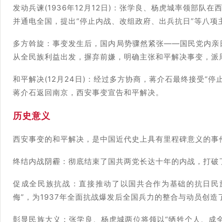
发动兵谏(1936年12月12日)：张学良、杨虎城率领部
并通电全国，提出“停止内战、改组政府、出兵抗日”等八项
多方斡旋：事变发生后，国内局势骤然紧张——国民党内亲
从全民族利益出发，摒弃前嫌，明确主张和平解决事变，派
和平解决(12月24日)：经过多方协商，蒋介石最终接受“停
蒋介石返回南京，西安事变宣告和平解决。
历史意义
西安事变的和平解决，是中国近代史上具有里程碑意义的事
终结内战阴霾：彻底结束了国共两党长达十年的内战，打破
促成全民族抗战：直接推动了以国共合作为基础的抗日民族
侮”，为1937年全面抗战爆发后全国兵力的整合与动员创造
彰显民族大义：张学良、杨虎城两位将领以“牺牲个人、成