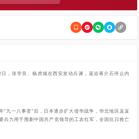
月12日，张学良、杨虎城在西安发动兵谏，逼迫蒋介石停止内
1年“九一八事变”后，日本逐步扩大侵华战争，华北地区岌岌
主要兵力用于围剿中国共产党领导的工农红军，全国抗日救亡