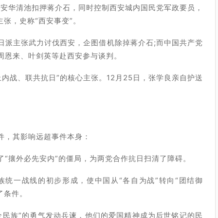
队在西安华清池扣押蒋介石，同时控制西安城内国民党军政要员，
主张，史称“西安事变”。
日派主张武力讨伐西安，企图借机除掉蒋介石;而中国共产党
周恩来、叶剑英等赴西安参与谈判。
止内战、联共抗日”的核心主张。12月25日，张学良亲自护送
件，其影响远超事件本身：
了“攘外必先安内”的僵局，为两党合作抗日扫清了障碍。
统一战线的初步形成，使中国从“各自为战”转向“团结御
了条件。
全民族”的勇气发动兵谏，他们的爱国精神成为后世铭记的民