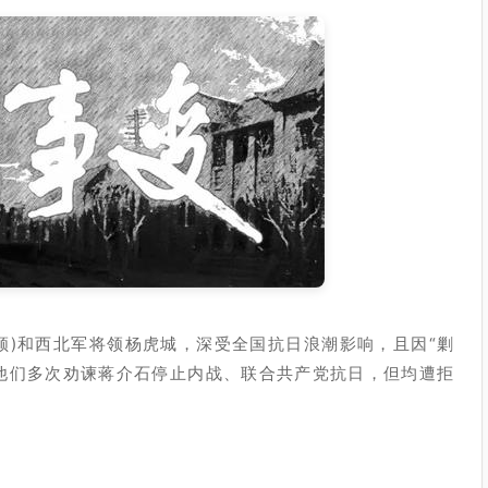
领)和西北军将领杨虎城，深受全国抗日浪潮影响，且因“剿
。他们多次劝谏蒋介石停止内战、联合共产党抗日，但均遭拒