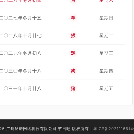
二〇二六年冬月初四
马
星期六
二〇二七年冬月十五
羊
星期日
二〇二八年十月廿七
猴
星期二
二〇二九年冬月初八
鸡
星期三
二〇三〇年冬月十八
狗
星期四
二〇三一年十月廿八
猪
星期五
025 广州铭诺网络科技有限公司 节日吧 版权所有 |
粤ICP备2021116614