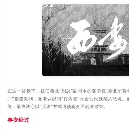
在这一背景下，担任西北“剿总”副司令的张学良(东北军将
共”接连失利，逐渐认识到“打内战”只会让民族陷入绝境
绝，最终决心以“兵谏”方式迫使蒋介石转变政策。
事变经过