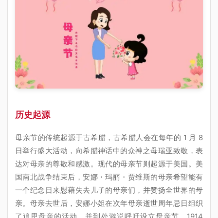
历史起源
母亲节的传统起源于古希腊，古希腊人会在每年的 1 月 8
日举行盛大活动，向希腊神话中的众神之母瑞亚致敬，表
达对母亲的尊敬和感激。现代的母亲节则起源于美国。美
国南北战争结束后，安娜・玛丽・贾维斯的母亲希望能有
一个纪念日来慰藉失去儿子的母亲们，并赞扬全世界的母
亲。母亲去世后，安娜小姐在次年母亲逝世周年忌日组织
了追思母亲的活动，并到处游说呼吁设立母亲节。1914