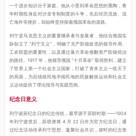
一个进步知识分子家庭。他从小受到革命思想的熏陶，青
年时期投身反对沙皇专制制度的斗争，先后经历流放、流
亡海外等挫折，却始终坚持探索俄国革命的道路。
列宁是马克思主义的重要继承者与发展者，他结合俄国实
际创立了 “列宁主义”，明确了无产阶级政党的领导作用、
工农联盟的重要性，以及通过暴力革命推翻资产阶级统治
的路径。1917 年，他领导俄国 “十月革命” 取得胜利，建立
了世界上第一个社会主义国家，打破了资本主义一统天下
的局面，为后续殖民地半殖民地的民族解放运动和社会主
义运动提供了理论指导与实践范例。
纪念日意义
列宁诞辰纪念日的纪念传统，最早源于苏联时期 ——1924
年列宁逝世后，苏联便将 4 月 22 日作为官方纪念日，通
过纪念活动传承列宁思想、凝聚社会共识，彼时的纪念形