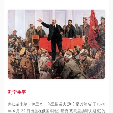
列宁生平
弗拉基米尔・伊里奇・乌里扬诺夫(列宁是其笔名)于1870
年 4 月 22 日出生在俄国辛比尔斯克(现乌里扬诺夫斯克)的