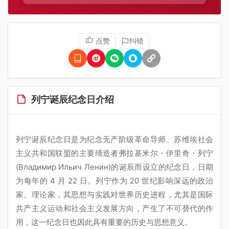
点赞
纠错
列宁诞辰纪念日介绍
列宁诞辰纪念日是为纪念无产阶级革命导师、苏维埃社会
主义共和国联盟的主要缔造者弗拉基米尔・伊里奇・列宁
(Владимир Ильич Ленин)的诞辰而设立的纪念日，日期
为每年的 4 月 22 日。列宁作为 20 世纪影响深远的政治
家、理论家，其思想与实践对世界历史进程，尤其是国际
共产主义运动和社会主义发展方向，产生了不可替代的作
用，这一纪念日也因此具有重要的历史与思想意义。