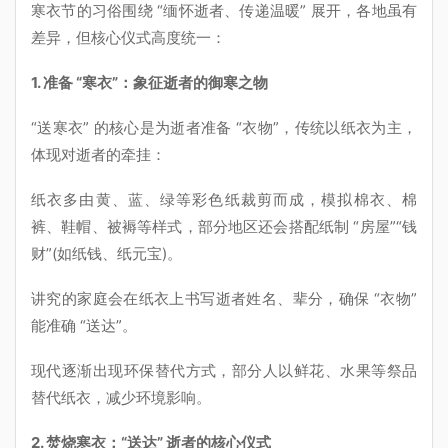
寒衣节的习俗围绕 “缅怀逝者、传递温暖” 展开，各地虽有
差异，但核心仪式高度统一：
1. 准备 “寒衣”：象征逝者的御寒之物
“送寒衣” 的核心是为逝者准备 “衣物”，传统以纸衣为主，
体现对逝者的牵挂：
纸衣多由黄、蓝、绿等彩色纸裁剪而成，模拟棉衣、棉
裤、鞋帽、被褥等样式，部分地区还会搭配纸制 “房屋”“钱
财”(如纸钱、纸元宝)。
讲究的家庭会在纸衣上书写逝者姓名、辈分，确保 “衣物”
能准确 “送达”。
现代逐渐出现环保替代方式，部分人以鲜花、水果等祭品
替代纸衣，减少环境影响。
2. 焚烧寒衣：“送达” 逝者的核心仪式