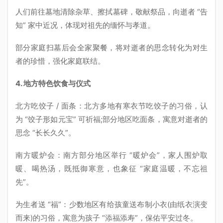
人们前往墓地清除杂草、擦拭墓碑，敬献祭品，向逝者 “告
知” 家中近况，体现对祖先的缅怀与孝道。
部分家庭扫墓后会全家聚餐，将对逝者的思念转化为对生
者的珍惜，强化家庭联结。
4. 地方特色饮食与仪式
北方吃饺子 / 面条：北方多地有寒衣节吃饺子的习俗，认
为 “饺子形如元宝” 可祈福;部分地区吃面条，寓意对逝者的
思念 “长长久久”。
南方暖炉会：南方部分地区举行 “暖炉会”，家人围炉取
暖、喝热汤，既抵御寒意，也象征 “家庭温暖，不忘祖
先”。
为生者送 “福”：少数地区有给孩童送布制小衣(由纸衣演变
而来)的习俗，寓意为孩子 “添福添寿”，保佑平安过冬。