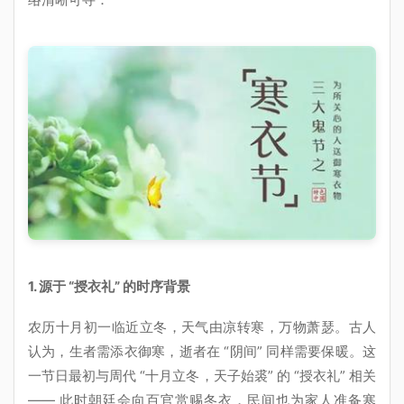
1. 源于 “授衣礼” 的时序背景
农历十月初一临近立冬，天气由凉转寒，万物萧瑟。古人
认为，生者需添衣御寒，逝者在 “阴间” 同样需要保暖。这
一节日最初与周代 “十月立冬，天子始裘” 的 “授衣礼” 相关
—— 此时朝廷会向百官赏赐冬衣，民间也为家人准备寒