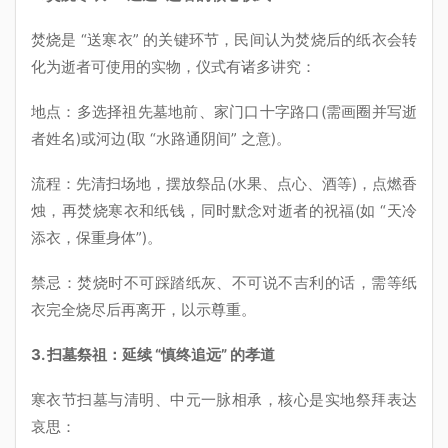
焚烧是 “送寒衣” 的关键环节，民间认为焚烧后的纸衣会转
化为逝者可使用的实物，仪式有诸多讲究：
地点：多选择祖先墓地前、家门口十字路口(需画圈并写逝
者姓名)或河边(取 “水路通阴间” 之意)。
流程：先清扫场地，摆放祭品(水果、点心、酒等)，点燃香
烛，再焚烧寒衣和纸钱，同时默念对逝者的祝福(如 “天冷
添衣，保重身体”)。
禁忌：焚烧时不可踩踏纸灰、不可说不吉利的话，需等纸
衣完全烧尽后再离开，以示尊重。
3. 扫墓祭祖：延续 “慎终追远” 的孝道
寒衣节扫墓与清明、中元一脉相承，核心是实地祭拜表达
哀思：