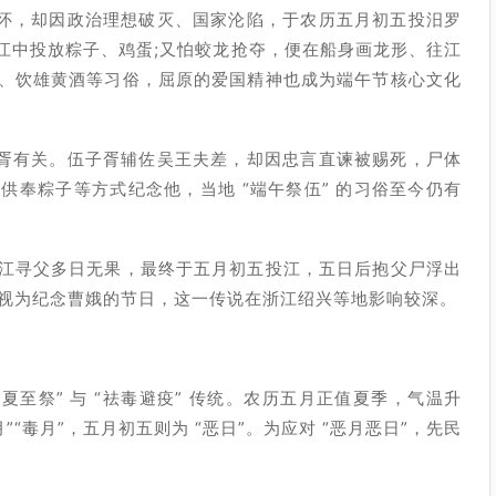
情怀，却因政治理想破灭、国家沦陷，于农历五月初五投汨罗
江中投放粽子、鸡蛋;又怕蛟龙抢夺，便在船身画龙形、往江
、饮雄黄酒等习俗，屈原的爱国精神也成为端午节核心文化
子胥有关。伍子胥辅佐吴王夫差，却因忠言直谏被赐死，尸体
奉粽子等方式纪念他，当地 “端午祭伍” 的习俗至今仍有
江寻父多日无果，最终于五月初五投江，五日后抱父尸浮出
节视为纪念曹娥的节日，这一传说在浙江绍兴等地影响较深。
至祭” 与 “祛毒避疫” 传统。农历五月正值夏季，气温升
“毒月”，五月初五则为 “恶日”。为应对 “恶月恶日”，先民