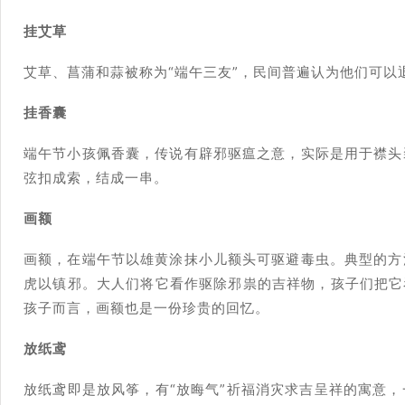
挂艾草
艾草、菖蒲和蒜被称为“端午三友”，民间普遍认为他们可以
挂香囊
端午节小孩佩香囊，传说有辟邪驱瘟之意，实际是用于襟头
弦扣成索，结成一串。
画额
画额，在端午节以雄黄涂抹小儿额头可驱避毒虫。典型的方
虎以镇邪。大人们将它看作驱除邪祟的吉祥物，孩子们把它
孩子而言，画额也是一份珍贵的回忆。
放纸鸢
放纸鸢即是放风筝，有“放晦气”祈福消灾求吉呈祥的寓意