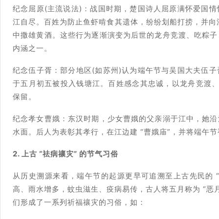
纪念屈原(主流说法)：战国时期，楚国诗人屈原满怀爱国
江自尽。百姓为防止鱼虾啃食其遗体，纷纷划船打捞，并向
中撒雄黄酒。这些行为逐渐演变为后世的龙舟竞渡、吃粽子
内涵之一。
纪念伍子胥：部分地区(如苏州)认为端午节与吴国大夫伍
于五月初五被投入钱塘江。百姓感念其忠诚，以龙舟竞渡、供
保留。
纪念孝女曹娥：东汉时期，少女曹娥的父亲溺于江中，她沿
水面。后人为表彰其孝行，在江边建 “曹娥庙”，并将端午
2. 上古 “祛病禳灾” 的节气习俗
从历史溯源来看，端午节的起源更早可追溯至上古先民的 “夏
高、雨水增多，蚊虫滋生、疫病易传，古人将五月称为 “恶月”
们形成了一系列祈福禳灾的习俗，如：