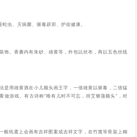
退蛇虫、灭病菌、驱毒辟邪、护佑健康。
装饰。香囊内有朱砂、雄黄等，外包以丝布，再以五色丝线
法是用雄黄酒在小儿额头画王字，一借雄黄以驱毒，二借猛
看做游戏。有古诗称“唯有儿时不可忘，持艾簪蒲额头”，对
，一般纸鸢上会画有吉祥图案或吉祥文字，在竹篾等骨架上糊