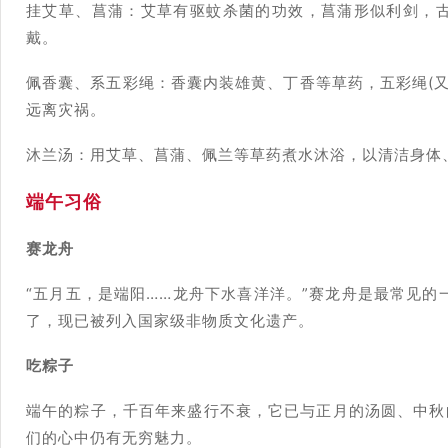
挂艾草、菖蒲：艾草有驱蚊杀菌的功效，菖蒲形似利剑，古
戴。
佩香囊、系五彩绳：香囊内装雄黄、丁香等草药，五彩绳(又称
远离灾祸。
沐兰汤：用艾草、菖蒲、佩兰等草药煮水沐浴，以清洁身体
端午习俗
赛龙舟
“五月五，是端阳……龙舟下水喜洋洋。”赛龙舟是最常见的
了，现已被列入国家级非物质文化遗产。
吃粽子
端午的粽子，千百年来盛行不衰，它已与正月的汤圆、中秋
们的心中仍有无穷魅力。