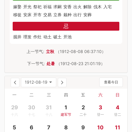
嫁娶
开光
祭祀
祈福
求嗣
安香
出火
解除
伐木
入宅
移徙
安床
开市
交易
立券
栽种
出行
安葬
忌
掘井
理发
作灶
动土
破土
开池
上一节气:
立秋
（1912-08-08 06:37:10）
下一节气:
处暑
（1912-08-23 21:01:19）
1912-08-19
查看今日
一
二
三
四
五
六
日
29
30
31
1
2
3
4
十六
十七
十八
建军节
二十
廿一
廿二
5
6
7
8
9
10
11