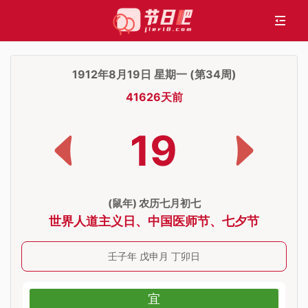
1912年8月19日 星期一 (第34周)
41626天前
19
(鼠年) 农历七月初七
世界人道主义日
、
中国医师节
、
七夕节
壬子年 戊申月 丁卯日
宜