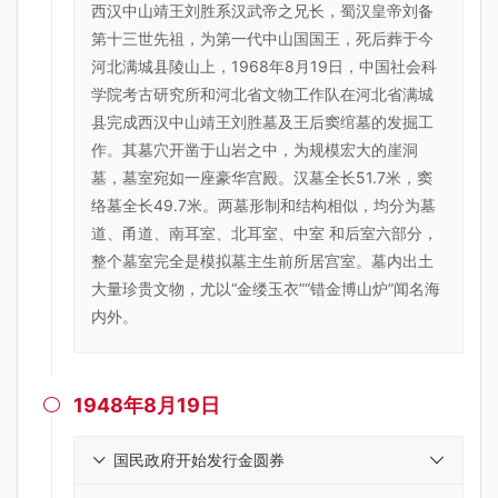
西汉中山靖王刘胜系汉武帝之兄长，蜀汉皇帝刘备
第十三世先祖，为第一代中山国国王，死后葬于今
河北满城县陵山上，1968年8月19日，中国社会科
学院考古研究所和河北省文物工作队在河北省满城
县完成西汉中山靖王刘胜墓及王后窦绾墓的发掘工
作。其墓穴开凿于山岩之中，为规模宏大的崖洞
墓，墓室宛如一座豪华宫殿。汉墓全长51.7米，窦
络墓全长49.7米。两墓形制和结构相似，均分为墓
道、甬道、南耳室、北耳室、中室 和后室六部分，
整个墓室完全是模拟墓主生前所居宫室。墓内出土
大量珍贵文物，尤以“金缕玉衣”“错金博山炉”闻名海
内外。
1948年8月19日

国民政府开始发行金圆券