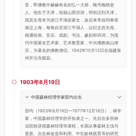
音，即佛教中赫赫有名的弘一大师，晚号晚晴老
人。他生于天津，祖籍山西洪洞，明初迁到天津，
因其生母本为浙江平湖农家女，故后来李叔同奉母
南迁上海，每每自言浙江平湖人，以纪念其先母。
精通绘画、音乐、戏剧、书法、篆刻和诗词，为现
代中国著名艺术家、艺术教育家，中兴佛教南山律
宗，为著名的佛教僧侣。1942年10月13日在福建泉
州开元寺圆寂。
1903年8月19日

中国森林经理学家邵均出生
邵均（1903年8月19日—1977年12月18日），林学
家，中国森林经理学的开拓者之一。先后在多所林
业院校讲授森林经理等课程，长期从事森林主伐与
更新、次生林改造和利用、中壮龄林抚育等的研究