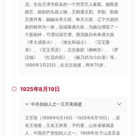
员。生在天津市蓟县的一个穷苦艺人家庭。她既是
曲艺、曲剧的头面人物，又精通京剧、评剧、歌曲
又擅丹青。她融乐亭大鼓、奉天大鼓、辽宁大鼓的
曲韵精华为一体，创成奉调大鼓，为曲坛增添了一
个新曲种，可谓功深艺博。擅演曲目有奉调大鼓
《李大成救火》、《渔女和战士》、《宝宝娶
亲》、《宝玉哭灵》，北京曲剧《柳树井〉、《罗
汉钱》、《红花向阳》、《杨乃武与小白菜》等。
1996年3月23日，在北京病逝，终年70岁。
1925年8月19日

中共创始人之一王尽美病逝
王尽美（1898年6月14日－1925年8月19日），原
名王瑞俊，又名王烬美，字灼斋，山东省诸城县
人，中国共产党创始人之一。1898年生于山东莒县