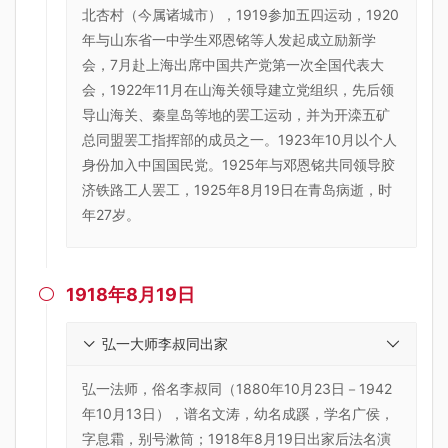
北杏村（今属诸城市），1919参加五四运动，1920
年与山东省一中学生邓恩铭等人发起成立励新学
会，7月赴上海出席中国共产党第一次全国代表大
会，1922年11月在山海关领导建立党组织，先后领
导山海关、秦皇岛等地的罢工运动，并为开滦五矿
总同盟罢工指挥部的成员之一。1923年10月以个人
身份加入中国国民党。1925年与邓恩铭共同领导胶
济铁路工人罢工，1925年8月19日在青岛病逝，时
年27岁。
1918年8月19日

弘一大师李叔同出家
弘一法师，俗名李叔同（1880年10月23日－1942
年10月13日），谱名文涛，幼名成蹊，学名广侯，
字息霜，别号漱筒；1918年8月19日出家后法名演