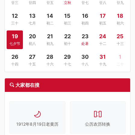
廿三
廿四
廿五
立秋
廿七
廿八
廿九
12
13
14
15
16
17
18
三十
七月
初二
初三
初四
初五
初六
19
20
21
22
23
24
25
七夕节
初八
初九
初十
处暑
十二
十三
26
27
28
29
30
31
1
十四
十五
十六
十七
十八
十九
二十
大家都在搜
1912年8月19日老黄历
公历农历转换