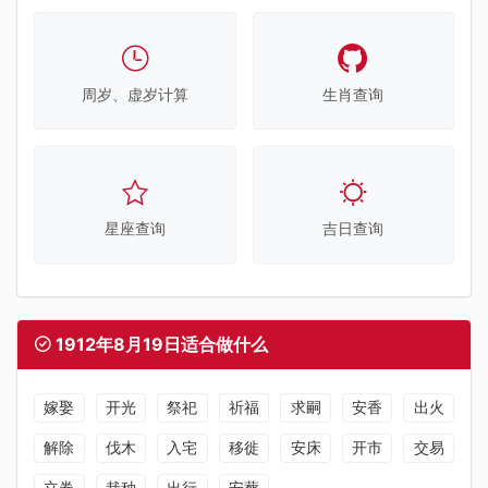
周岁、虚岁计算
生肖查询
星座查询
吉日查询
1912年8月19日适合做什么
嫁娶
开光
祭祀
祈福
求嗣
安香
出火
解除
伐木
入宅
移徙
安床
开市
交易
立券
栽种
出行
安葬