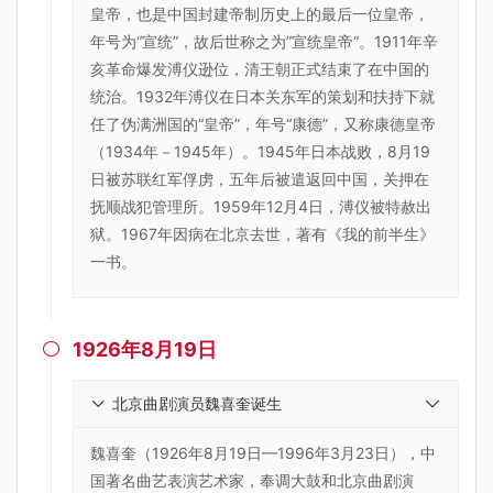
皇帝，也是中国封建帝制历史上的最后一位皇帝，
年号为“宣统”，故后世称之为”宣统皇帝“。1911年辛
亥革命爆发溥仪逊位，清王朝正式结束了在中国的
统治。1932年溥仪在日本关东军的策划和扶持下就
任了伪满洲国的“皇帝”，年号“康德”，又称康德皇帝
（1934年－1945年）。1945年日本战败，8月19
日被苏联红军俘虏，五年后被遣返回中国，关押在
抚顺战犯管理所。1959年12月4日，溥仪被特赦出
狱。1967年因病在北京去世，著有《我的前半生》
一书。
1926年8月19日

北京曲剧演员魏喜奎诞生
魏喜奎（1926年8月19日—1996年3月23日），中
国著名曲艺表演艺术家，奉调大鼓和北京曲剧演