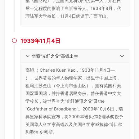
集《国防论》，是国民党将领中的第一人，并在日
后一定程度的影响了白崇禧等人。1938年8月，代
理陆军大学校长，11月4日病逝于广西宜山。
1933年11月4日

华裔“光纤之父”高锟出生
高锟（ Charles Kuen Kao，1933年11月4日—
），世界著名的华人物理学家，出生于中国上海，
祖籍江苏金山（今上海市金山区），拥有英国和美
国双重国籍，并持香港居民身份。曾任香港中文大
学校长，被世界誉为“光纤通讯之父”及the
“Godfather of Broadband”。2009年10月6日，瑞
典皇家科学院宣布，将2009年诺贝尔物理学奖授予
英国华人科学家高锟以及美国科学家威拉德·博伊尔
和乔治·史密斯。