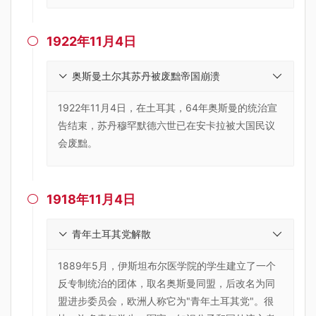
1922年11月4日

奥斯曼土尔其苏丹被废黜帝国崩溃
1922年11月4日，在土耳其，64年奥斯曼的统治宣
告结束，苏丹穆罕默德六世已在安卡拉被大国民议
会废黜。
1918年11月4日

青年土耳其党解散
1889年5月，伊斯坦布尔医学院的学生建立了一个
反专制统治的团体，取名奥斯曼同盟，后改名为同
盟进步委员会，欧洲人称它为"青年土耳其党"。很