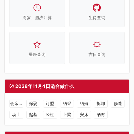
周岁、虚岁计算
生肖查询
星座查询
吉日查询
2028年11月4日适合做什么
会亲友
嫁娶
订盟
纳采
纳婿
拆卸
修造
动土
起基
竖柱
上梁
安床
纳财