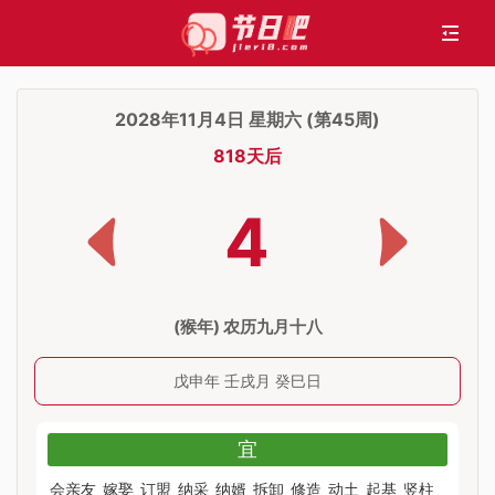
2028年11月4日 星期六 (第45周)
818天后
4
(猴年) 农历九月十八
戊申年 壬戌月 癸巳日
宜
会亲友
嫁娶
订盟
纳采
纳婿
拆卸
修造
动土
起基
竖柱