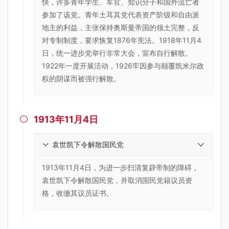
快，许多青年学生、军官、知识分子和国外流亡者
参加了该党。青年土耳其党代表资产阶级和自由派
地主的利益，主张保持奥斯曼帝国的领土完整，反
对专制制度，要求恢复1876年宪法。1918年11月4
日，统一进步党举行非常大会，宣布自行解散。
1922年一度开展活动，1926牢因参与颠覆凯米尔政
权的阴谋而被强行解散。
1913年11月4日

袁世凯下令解散国民党
1913年11月4日，为进一步扫清复辟帝制的障碍，
袁世凯下令解散国民党，并取消国民党籍议员资
格，收缴其议员证书。