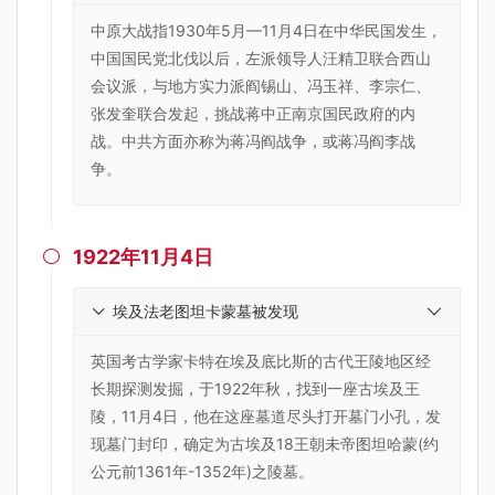
中原大战指1930年5月—11月4日在中华民国发生，
中国国民党北伐以后，左派领导人汪精卫联合西山
会议派，与地方实力派阎锡山、冯玉祥、李宗仁、
张发奎联合发起，挑战蒋中正南京国民政府的内
战。中共方面亦称为蒋冯阎战争，或蒋冯阎李战
争。
1922年11月4日

埃及法老图坦卡蒙墓被发现
英国考古学家卡特在埃及底比斯的古代王陵地区经
长期探测发掘，于1922年秋，找到一座古埃及王
陵，11月4日，他在这座墓道尽头打开墓门小孔，发
现墓门封印，确定为古埃及18王朝未帝图坦哈蒙(约
公元前1361年-1352年)之陵墓。