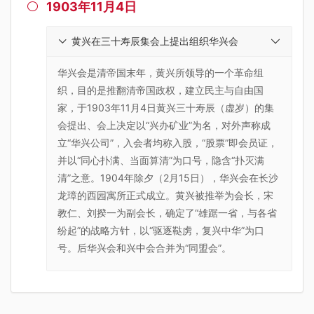
1903年11月4日

黄兴在三十寿辰集会上提出组织华兴会
华兴会是清帝国末年，黄兴所领导的一个革命组
织，目的是推翻清帝国政权，建立民主与自由国
家，于1903年11月4日黄兴三十寿辰（虚岁）的集
会提出、会上决定以“兴办矿业”为名，对外声称成
立“华兴公司”，入会者均称入股，“股票”即会员证，
并以“同心扑满、当面算清”为口号，隐含“扑灭满
清”之意。1904年除夕（2月15日），华兴会在长沙
龙璋的西园寓所正式成立。黄兴被推举为会长，宋
教仁、刘揆一为副会长，确定了“雄踞一省，与各省
纷起”的战略方针，以“驱逐鞑虏，复兴中华”为口
号。后华兴会和兴中会合并为“同盟会”。