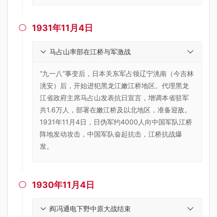
1931年11月4日

马占山率部在江桥与军激战
“九一八”事变后，日本关东军占领辽宁洮南（今吉林
洮安）后，开始进犯黑龙江嫩江桥地区。代理黑龙
江省政府主席马占山发表抗日宣言，增调本省驻军
共1.6万人，部署在嫩江桥及以北地区，准备迎敌。
1931年11月4日，日伪军约4000人向中国军队江桥
阵地发动攻击，中国军队奋起抗击，江桥抗战爆
发。
1930年11月4日

阎冯通电下野中原大战结束