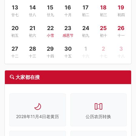
13
14
15
16
17
18
19
廿七
廿八
廿九
十月
初二
初三
初四
20
21
22
23
24
25
26
初五
初六
小雪
感恩节
初九
初十
十一
27
28
29
30
1
2
3
十二
十三
十四
十五
十六
十七
十八
大家都在搜
2028年11月4日老黄历
公历农历转换