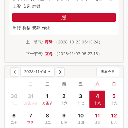
上梁
安床
纳财
忌
出行
祈福
安葬
作灶
上一节气:
霜降
（2028-10-23 05:13:24）
下一节气:
立冬
（2028-11-07 05:27:16）
2028-11-04
查看今日
一
二
三
四
五
六
日
30
31
1
2
3
4
5
十三
万圣节前夜
万圣节
十六
十七
十八
十九
6
7
8
9
10
11
12
二十
立冬
廿二
廿三
廿四
廿五
廿六