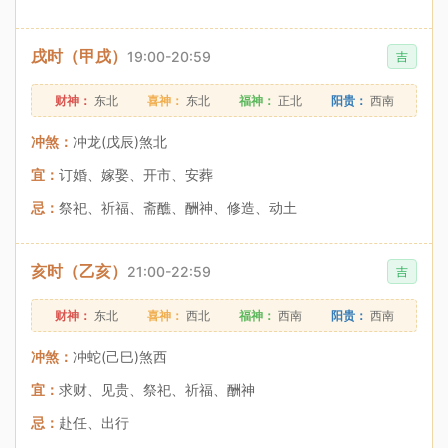
戌时（甲戌）
19:00-20:59
吉
财神：
东北
喜神：
东北
福神：
正北
阳贵：
西南
冲煞：
冲龙(戊辰)煞北
宜：
订婚、嫁娶、开市、安葬
忌：
祭祀、祈福、斋醮、酬神、修造、动土
亥时（乙亥）
21:00-22:59
吉
财神：
东北
喜神：
西北
福神：
西南
阳贵：
西南
冲煞：
冲蛇(己巳)煞西
宜：
求财、见贵、祭祀、祈福、酬神
忌：
赴任、出行