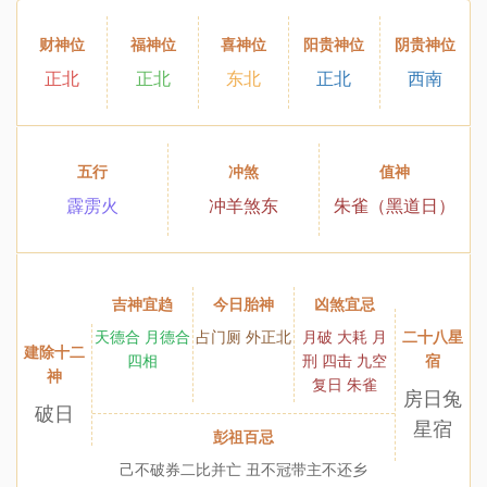
财神位
福神位
喜神位
阳贵神位
阴贵神位
正北
正北
东北
正北
西南
五行
冲煞
值神
霹雳火
冲羊煞东
朱雀（黑道日）
吉神宜趋
今日胎神
凶煞宜忌
二十八星
天德合 月德合
占门厕 外正北
月破 大耗 月
建除十二
宿
四相
刑 四击 九空
神
复日 朱雀
房日兔
破日
星宿
彭祖百忌
己不破券二比并亡 丑不冠带主不还乡