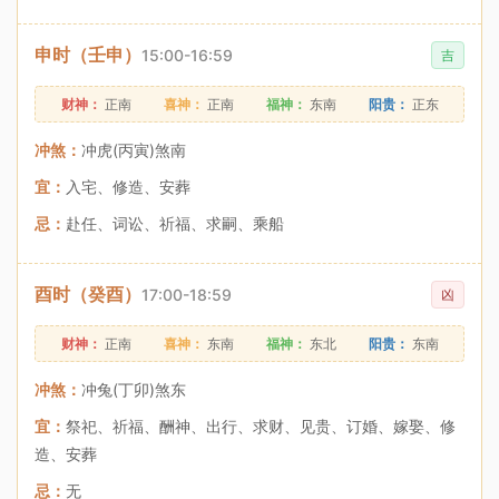
申时（壬申）
15:00-16:59
吉
财神：
正南
喜神：
正南
福神：
东南
阳贵：
正东
冲煞：
冲虎(丙寅)煞南
宜：
入宅、修造、安葬
忌：
赴任、词讼、祈福、求嗣、乘船
酉时（癸酉）
17:00-18:59
凶
财神：
正南
喜神：
东南
福神：
东北
阳贵：
东南
冲煞：
冲兔(丁卯)煞东
宜：
祭祀、祈福、酬神、出行、求财、见贵、订婚、嫁娶、修
造、安葬
忌：
无