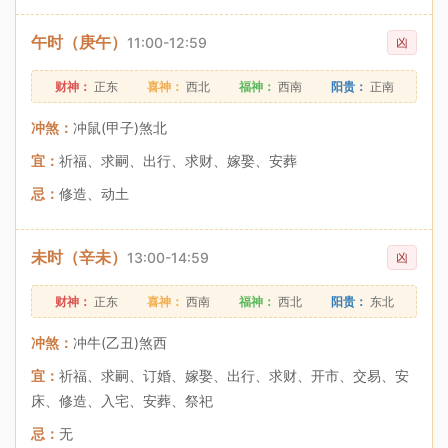
午时（庚午）
11:00-12:59
凶
财神：
正东
喜神：
西北
福神：
西南
阳贵：
正南
冲煞：
冲鼠(甲子)煞北
宜：
祈福、求嗣、出行、求财、嫁娶、安葬
忌：
修造、动土
未时（辛未）
13:00-14:59
凶
财神：
正东
喜神：
西南
福神：
西北
阳贵：
东北
冲煞：
冲牛(乙丑)煞西
宜：
祈福、求嗣、订婚、嫁娶、出行、求财、开市、交易、安
床、修造、入宅、安葬、祭祀
忌：
无