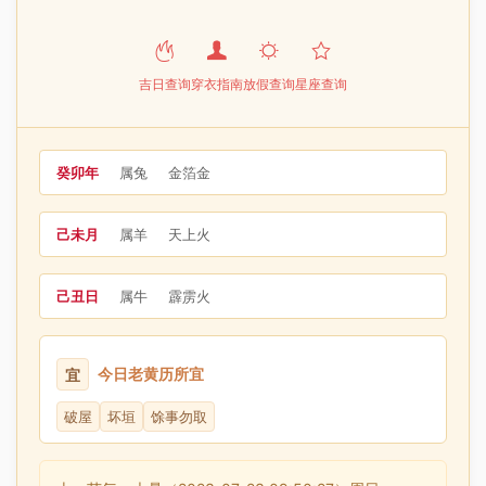
吉日查询
穿衣指南
放假查询
星座查询
癸卯年
属兔
金箔金
己未月
属羊
天上火
己丑日
属牛
霹雳火
今日老黄历所宜
宜
破屋
坏垣
馀事勿取