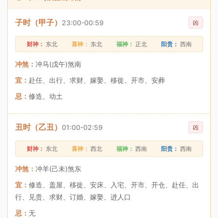
子时（甲子）
23:00-00:59
凶
财神：
东北
喜神：
东北
福神：
正北
阳贵：
西南
冲煞：
冲马(戊午)煞南
宜：
赴任、出行、求财、嫁娶、移徙、开市、安葬
忌：
修造、动土
丑时（乙丑）
01:00-02:59
凶
财神：
东北
喜神：
西北
福神：
西南
阳贵：
西南
冲煞：
冲羊(己未)煞东
宜：
修造、盖屋、移徙、安床、入宅、开市、开仓、赴任、出
行、见贵、求财、订婚、嫁娶、进人口
忌：
无