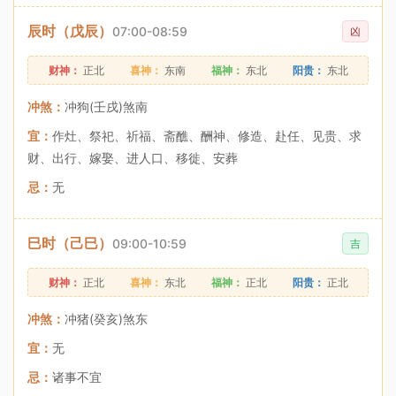
辰时（戊辰）
07:00-08:59
凶
财神：
正北
喜神：
东南
福神：
东北
阳贵：
东北
冲煞：
冲狗(壬戌)煞南
宜：
作灶、祭祀、祈福、斋醮、酬神、修造、赴任、见贵、求
财、出行、嫁娶、进人口、移徙、安葬
忌：
无
巳时（己巳）
09:00-10:59
吉
财神：
正北
喜神：
东北
福神：
正北
阳贵：
正北
冲煞：
冲猪(癸亥)煞东
宜：
无
忌：
诸事不宜