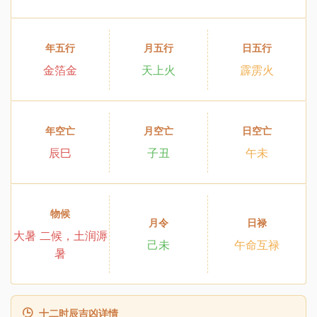
年五行
月五行
日五行
金箔金
天上火
霹雳火
年空亡
月空亡
日空亡
辰巳
子丑
午未
物候
月令
日禄
大暑 二候，土润溽
己未
午命互禄
暑
十二时辰吉凶详情