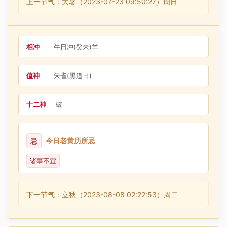
上一节气：大暑（2023-07-23 09:50:27）周日
相冲
牛日冲(癸未)羊
值神
朱雀(黑道日)
十二神
破
今日老黄历所忌
忌
诸事不宜
下一节气：立秋（2023-08-08 02:22:53）周二