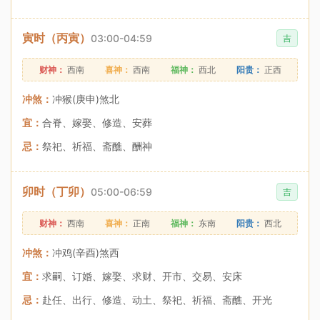
寅时（丙寅）
03:00-04:59
吉
财神：
西南
喜神：
西南
福神：
西北
阳贵：
正西
冲煞：
冲猴(庚申)煞北
宜：
合脊、嫁娶、修造、安葬
忌：
祭祀、祈福、斋醮、酬神
卯时（丁卯）
05:00-06:59
吉
财神：
西南
喜神：
正南
福神：
东南
阳贵：
西北
冲煞：
冲鸡(辛酉)煞西
宜：
求嗣、订婚、嫁娶、求财、开市、交易、安床
忌：
赴任、出行、修造、动土、祭祀、祈福、斋醮、开光